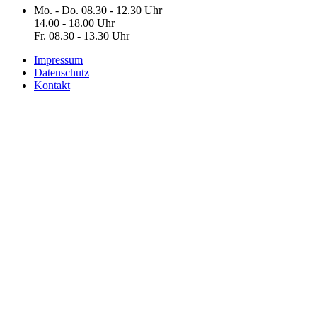
Mo. - Do. 08.30 - 12.30 Uhr
14.00 - 18.00 Uhr
Fr. 08.30 - 13.30 Uhr
Impressum
Datenschutz
Kontakt
Schreiben Sie uns
Vorname
Nachname
E-Mail
Nachricht
Ich akzeptiere die elektronische Speicherung meiner Daten
gemäß der
Datenschutzerklärung
Senden